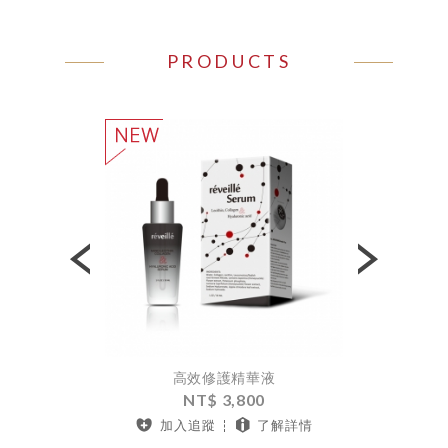
PRODUCTS
Previous
Next
新噴務霧
高效修護精華液
高效
0
NT$ 3,800
了解詳情
加入追蹤
了解詳情
加入