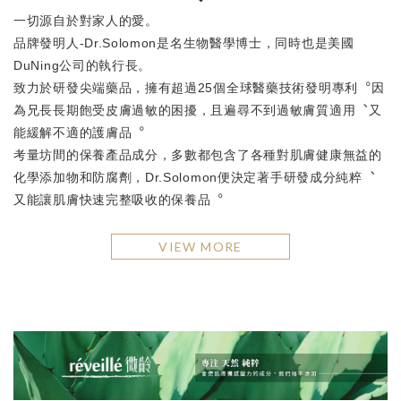
一切源自於對家人的愛。
品牌發明人-Dr.Solomon是名生物醫學博士，同時也是美國
DuNing公司的執行長。
致力於研發尖端藥品，擁有超過25個全球醫藥技術發明專利︒因
為兄長長期飽受皮膚過敏的困擾，且遍尋不到過敏膚質適用︑又
能緩解不適的護膚品︒
考量坊間的保養產品成分，多數都包含了各種對肌膚健康無益的
化學添加物和防腐劑，Dr.Solomon便決定著手研發成分純粹︑
又能讓肌膚快速完整吸收的保養品︒
VIEW MORE