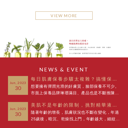
VIEW MORE
NEWS & EVENT
每日肌膚保養步驟太複雜？搞懂保養，護膚也能很輕鬆
Jun, 2023
想要擁有彈潤光滑的好膚質，臉部保養不可少。
30
市面上保養品牌琳瑯滿目、產品也是不斷推陳出
新，每天花費許多時間和金錢，使用各式各樣的
美肌不是年齡的限制，挑對精華液保養熟齡肌
保養品在保養，您的保養步驟真的有做對嗎? 若
Jun, 2023
隨著年齡的增長，肌膚狀況也不斷在變化，年過
沒講究保養品順序，即使擦再多保養品也只是徒
30
25歲後，暗沉、乾燥找上門，年齡越大，細紋更
增肌膚負擔！那到底正確的保養順序是什麼?瓶
是越來越多，如果保養步驟還是像年輕時一樣，
瓶罐罐怎麼擦，才不會花大錢保養還是徒勞無功