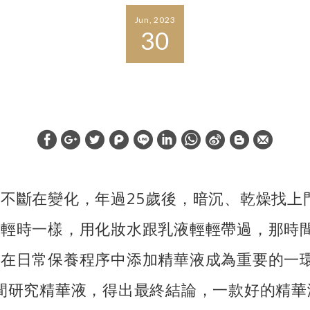
Jun, 2023
30
美肌不是年齡的限制，挑對精華液保養熟齡肌
W
S
h
i
a
n
不斷在變化，年過25歲後，暗沉、乾燥找上
t
a
s
W
年輕時一樣，用化妝水跟乳液輕輕帶過，那時
A
e
，在日常保養程序中添加精華液成為重要的一
p
i
p
b
間研究精華液，得出最終結論，一款好的精華
o